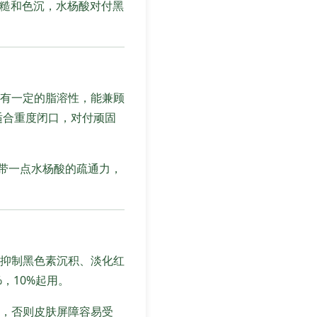
粗糙和色沉，水杨酸对付黑
有一定的脂溶性，能兼顾
不适合重度闭口，对付顽固
又带一点水杨酸的疏通力，
对抑制黑色素沉积、淡化红
，10%起用。
，否则皮肤屏障容易受