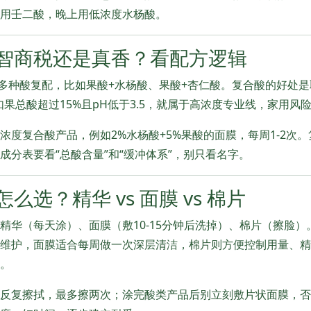
用壬二酸，晚上用低浓度水杨酸。
智商税还是真香？看配方逻辑
是多种酸复配，比如果酸+水杨酸、果酸+杏仁酸。复合酸的好处
果总酸超过15%且pH低于3.5，就属于高浓度专业线，家用风
浓度复合酸产品，例如2%水杨酸+5%果酸的面膜，每周1-2次
成分表要看“总酸含量”和“缓冲体系”，别只看名字。
么选？精华 vs 面膜 vs 棉片
精华（每天涂）、面膜（敷10-15分钟后洗掉）、棉片（擦脸）
维护，面膜适合每周做一次深层清洁，棉片则方便控制用量、精
。
反复擦拭，最多擦两次；涂完酸类产品后别立刻敷片状面膜，否