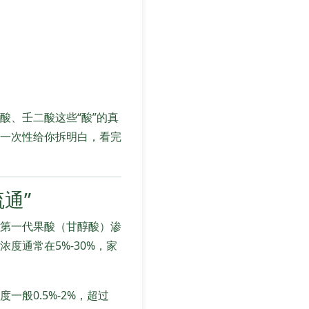
酸、壬二酸这些“酸”的真
一次性给你拆明白，看完
通”
。第一代果酸（甘醇酸）渗
度通常在5%-30%，家
般0.5%-2%，超过