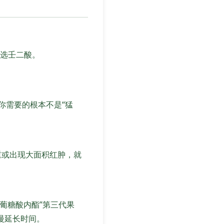
选壬二酸。
你需要的根本不是“猛
重或出现大面积红肿，就
“葡糖酸内酯”第三代果
慢延长时间。