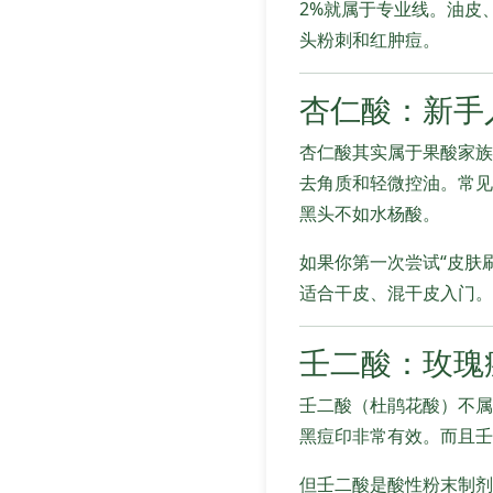
2%就属于专业线。油皮
头粉刺和红肿痘。
杏仁酸：新手
杏仁酸其实属于果酸家族
去角质和轻微控油。常见浓
黑头不如水杨酸。
如果你第一次尝试“皮肤
适合干皮、混干皮入门。
壬二酸：玫瑰
壬二酸（杜鹃花酸）不属
黑痘印非常有效。而且壬
但壬二酸是酸性粉末制剂