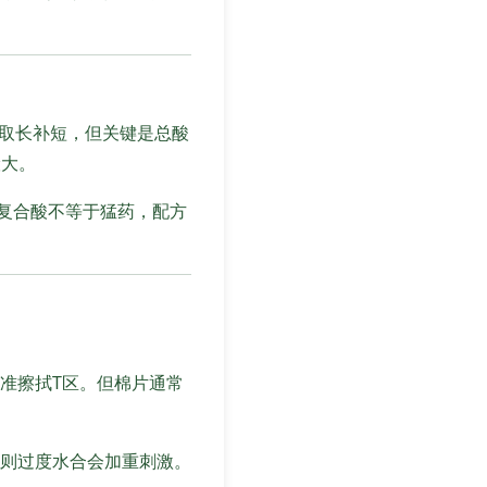
是取长补短，但关键是总酸
险大。
。复合酸不等于猛药，配方
。
准擦拭T区。但棉片通常
则过度水合会加重刺激。