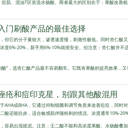
、痘肌、混油T区首选水杨酸。两者最大的区别在于：果酸改善
入门刷酸产品的最佳选择
，但它的分子量较大，渗透速度慢，刺激性极低。同时杏仁酸又
度6%-20%，新手用6%-10%就很安全。但注意：杏仁酸并
刷酸”，选杏仁酸产品最不容易翻车。它既有果酸的提亮效果，
痤疮和痘印克星，别跟其他酸混用
于AHA或BHA，它通过抑制细菌和调节角质来改善痘痘，同时
二酸还能抗炎，适合敏感肌伴随粉刺的情况。浓度通常10%-20%
，容易出现搓泥。注意：壬二酸不能和高浓度果酸、水杨酸叠加