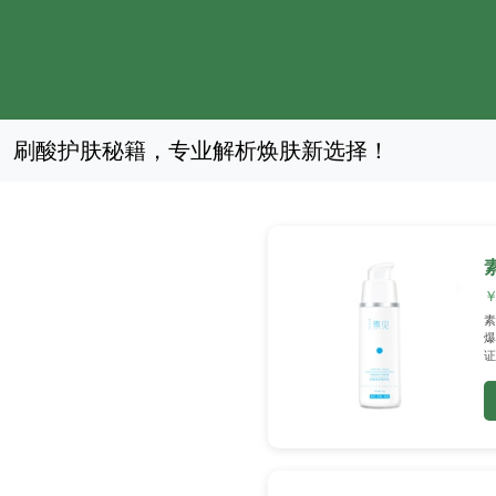
刷酸护肤秘籍，专业解析焕肤新选择！
￥
素
爆
证