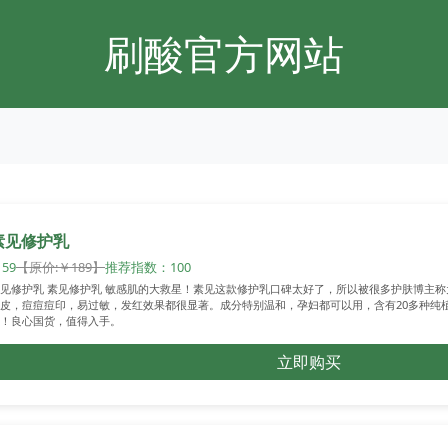
刷酸官方网站
素见修护乳
59
【原价:￥189】
推荐指数：100
见修护乳 素见修护乳 敏感肌的大救星！素见这款修护乳口碑太好了，所以被很多护肤博主称
皮，痘痘痘印，易过敏，发红效果都很显著。成分特别温和，孕妇都可以用，含有20多种纯
！良心国货，值得入手。
立即购买