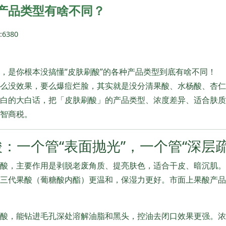
产品类型有啥不同？
6380
，是你根本没搞懂“皮肤刷酸”的各种产品类型到底有啥不同！
么没效果，要么爆痘烂脸，其实就是没分清果酸、水杨酸、杏仁
白的大白话，把「皮肤刷酸」的产品类型、浓度差异、适合肤质
智商税。
杨酸：一个管“表面抛光”，一个管“深层疏
性酸，主要作用是剥脱老废角质、提亮肤色，适合干皮、暗沉肌
三代果酸（葡糖酸内酯）更温和，保湿力更好。市面上果酸产品浓
性酸，能钻进毛孔深处溶解油脂和黑头，控油去闭口效果更强。浓度一