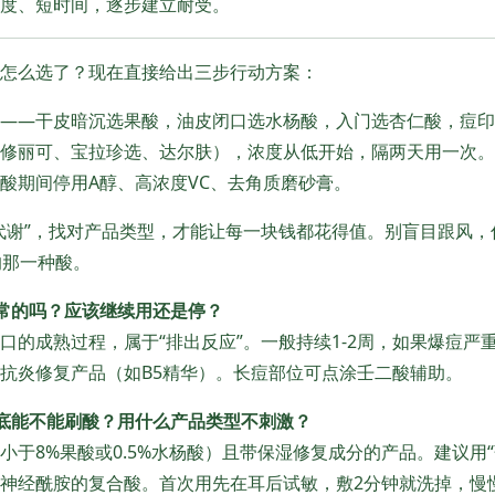
度、短时间，逐步建立耐受。
怎么选了？现在直接给出三步行动方案：
——干皮暗沉选果酸，油皮闭口选水杨酸，入门选杏仁酸，痘印
修丽可、宝拉珍选、达尔肤），浓度从低开始，隔两天用一次。
酸期间停用A醇、高浓度VC、去角质磨砂膏。
代谢”，找对产品类型，才能让每一块钱都花得值。别盲目跟风，
的那一种酸。
常的吗？应该继续用还是停？
口的成熟过程，属于“排出反应”。一般持续1-2周，如果爆痘严
抗炎修复产品（如B5精华）。长痘部位可点涂壬二酸辅助。
到底能不能刷酸？用什么产品类型不刺激？
小于8%果酸或0.5%水杨酸）且带保湿修复成分的产品。建议用
神经酰胺的复合酸。首次用先在耳后试敏，敷2分钟就洗掉，慢