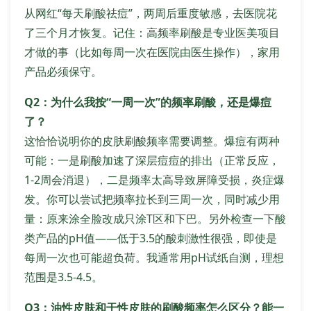
从网红“每天刷酸祛痘”，两周后重度敏感，去医院花
了三个月才恢复。记住：高频率刷酸是专业医美项目
才做的事（比如每周一次在医院由医生操作），家用
产品必须保守。
Q2：为什么我按“一周一次”的频率刷酸，还是爆痘
了？
这恰恰说明你的皮肤刷酸频率需要调整。爆痘有两种
可能：一是刷酸加速了深层痘痘的排出（正常反应，
1-2周会消退），二是频率太高导致屏障受损，炎症爆
发。你可以尝试把频率拉长到三周一次，同时减少用
量：原来涂全脸改成只涂T区和下巴。另外检查一下酸
类产品的pH值——低于3.5的酸刺激性很强，即使是
每周一次也可能超负荷。我通常用pH试纸自测，理想
范围是3.5-4.5。
Q3：油性皮肤和干性皮肤的刷酸频率怎么区分？能一