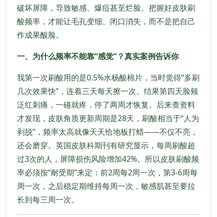
破坏屏障，导致敏感、爆痘甚至烂脸。把握好皮肤刷
酸频率，才能让毛孔变细、闭口消失，而不是把自己
作成果酸脸。
一、为什么频率不能靠“感觉”？真实案例告诉你
我第一次刷酸用的是0.5%水杨酸棉片，当时觉得“多刷
几次效果快”，连着三天每天擦一次。结果第四天脸颊
泛红刺痛，一碰就疼，停了两周才恢复。后来查资料
才发现，皮肤角质更新周期是28天，刷酸相当于“人为
剥脱”，频率太高就像天天给地板打蜡——不仅不亮，
还会磨穿。英国皮肤科期刊有研究显示，每周刷酸超
过3次的人，屏障损伤风险增加42%。所以皮肤刷酸频
率必须按“耐受期”来定：前2周每2周一次，第3-6周每
周一次，之后稳定期维持每周一次，敏感肌甚至要拉
长到每三周一次。