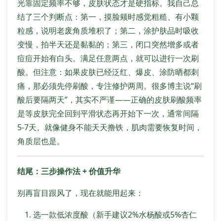
光靠固定频率不够，皮肤状态才是硬指标。我自己总
结了三个判断点：第一，摸脸颊时感觉粗糙、有小颗
粒感，说明老废角质堆积了；第二，涂护肤品时吸收
变慢，拍半天还是黏黏的；第三，闭口突然增多或者
痘痘开始有白头。满足任意两点，就可以进行一次刷
酸。但注意：如果皮肤已经泛红、爆皮、涂防晒都刺
痛，那必须先停刷酸，专注修护两周。很多博主说“刷
酸后要隔两天”，其实不严谨——正确的皮肤刷酸频率
是等皮肤完全回到平滑状态再开始下一次，通常间隔
5-7天。就像健身不能天天撸铁，肌肉需要恢复时间，
角质层也是。
结尾：三步操作法 + 价值升华
别再盲目跟风了，现在就能用起来：
选一款低浓度酸（新手建议2%水杨酸或5%杏仁